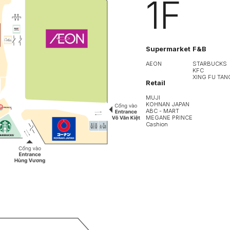
1F
Supermarket
F&B
AEON
STARBUCKS
KFC
XING FU TAN
Retail
MUJI
KOHNAN JAPAN
ABC - MART
MEGANE PRINCE
Cashion