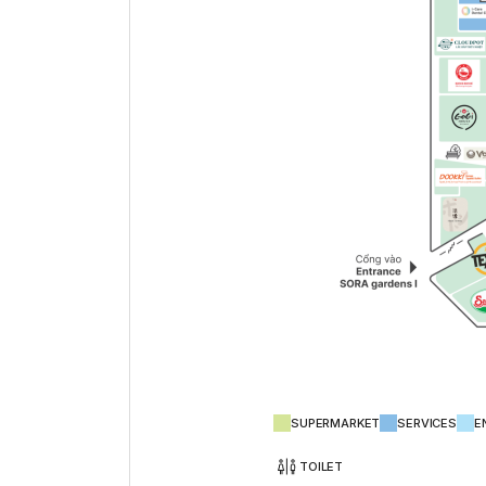
SUPERMARKET
SERVICES
E
TOILET