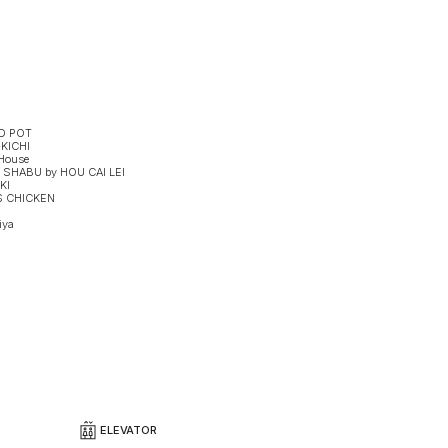
D POT
-KICHI
House
SHABU by HOU CAI LEI
KI
S CHICKEN
iya
ELEVATOR