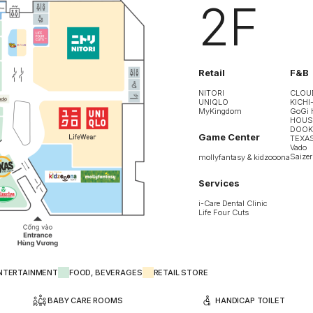
2F
Retail
F&B
NITORI
CLOU
UNIQLO
KICHI
MyKingdom
GoGi 
HOUS 
DOOK
Game Center
TEXA
Vado
Saizer
mollyfantasy & kidzooona
Services
i-Care Dental Clinic
Life Four Cuts
NTERTAINMENT
FOOD, BEVERAGES
RETAIL STORE
BABY CARE ROOMS
HANDICAP TOILET