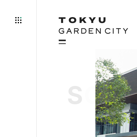
S
O
R
A
g
a
r
d
e