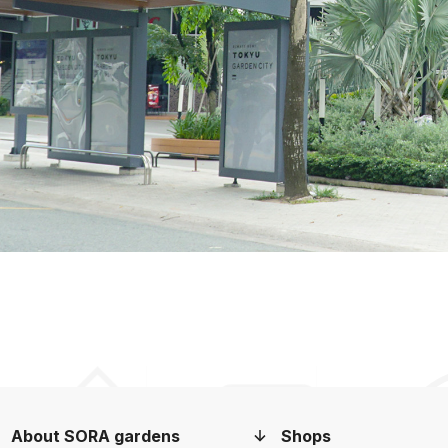
を」というコンセプトを
SORA gardensは
しております。これによ
 SCおよびビンズン新都市に
い体験を提供します。
About SORA gardens
Shops