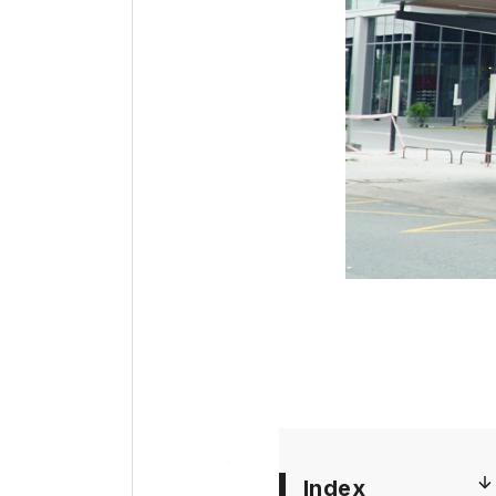
「暮らしにさらなる彩り
受け入れることを大切にして、
定期的にイベントを開催
り、SORA gardens
訪れる全ての方々に美し
Index