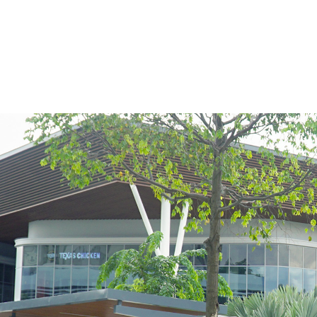
n
s
S
C