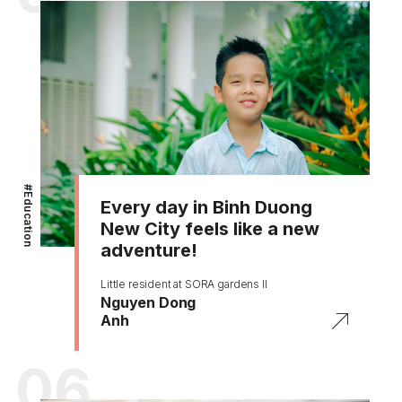
#
Education
Every day in Binh Duong
New City feels like a new
adventure!
Little resident at SORA gardens II
Nguyen Dong
Anh
06