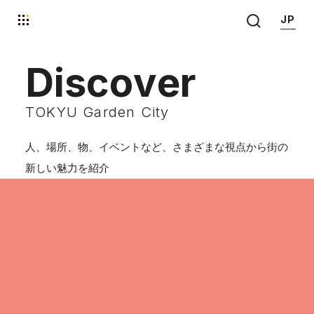
JP
D
i
s
c
o
v
e
r
T
O
K
Y
U
G
a
r
d
e
n
C
i
t
y
人、場所、物、イベントなど、さまざまな視点から街の
新しい魅力を紹介
13
「子ども時代を豊かにしてくれる