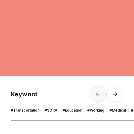
のは、ともに成長できる友だちの
存在」
TOKYU Garden Cityで育つ子どもたち
TOKYU Garden Cityで育まれる、幼なじみの友情
#
Education
Keyword
#
Transportation
#
SORA
#
Education
#
Working
#
Medical
#