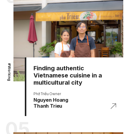
#
Finding authentic
Working
Vietnamese cuisine in a
multicultural city
Phở Triều Owner
Nguyen Hoang
Thanh Trieu
05