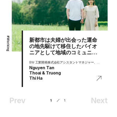
#
新都市は夫婦が出会った運命
Working
の地先駆けて移住したパイオ
ニアとして地域のコミュニテ
ィ作りに貢献したい
BW 工業開発株式会社アシスタントマネジャー、機械・電気・配管（MEP）エンジニア
Nguyen Tan
Thoai & Truong
Thi Ha
Prev
Next
1
1