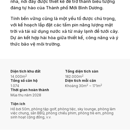
nhà, nơi đây được thiết kế để trở thành biểu tượng
đáng tự hào của Thành phố Mới Bình Dương.
Tính bền vững cũng là một yếu tố được chú trọng,
với kế hoạch lắp đặt các tấm pin năng lượng mặt
trời và tái sử dụng nước xả từ máy lạnh để tưới cây.
Dự án kết hợp hài hòa giữa thiết kế, công năng và ý
thức bảo vệ môi trường.
Diện tích khu đất
Tổng diện tích sàn
2
2
14.000m
182.000m
Tổng số căn hộ
Diện tích mỗi căn
2
2
1.074
Khoảng 30m
~ 171m
Thời gian hoàn thành
Mùa thu năm 2028
Tiện ích
Hồ bơi 50m, phòng tập golf, phòng tiệc, sky lounge, phòng làm
việc chung, sân BBQ, phòng chiếu phim, phòng trẻ em, phòng
sinh hoạt cộng đồng, v.v.