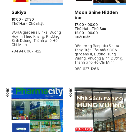
Sukiya
Moon Shine Hidden
bar
10:00 - 21:30
Thứ Hai - Chủ nhật
17:00 - 00:00
Thứ Hai - Thứ Sáu
SORA gardens Links, Đường
12:00 - 00:00
Huỳnh Thúc Kháng, Phường
Cuối tuần
Bình Dương, Thành phố Hồ
Chí Minh
Bên trong Banpuku Shuka -
Tầng Trệt, Tòa nhà SORA
+8494 6067 422
gardens II, Đường Hùng
Vương, Phường Bình Dương,
Thành phố Hồ Chí Minh
088 627 1266
Shop
Shop