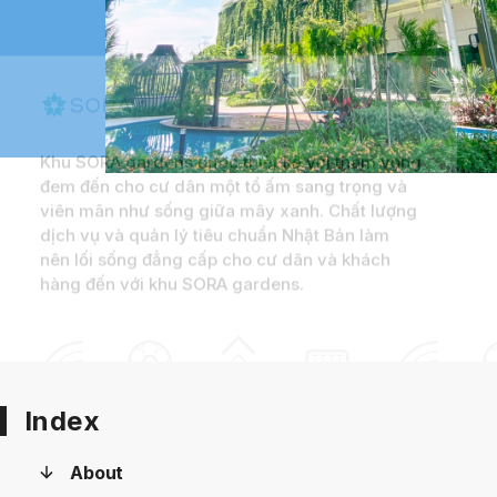
Khu SORA gardens được thiết kế với tham vọng
đem đến cho cư dân một tổ ấm sang trọng và
viên mãn như sống giữa mây xanh. Chất lượng
dịch vụ và quản lý tiêu chuẩn Nhật Bản làm
nên lối sống đẳng cấp cho cư dân và khách
hàng đến với khu SORA gardens.
Index
About