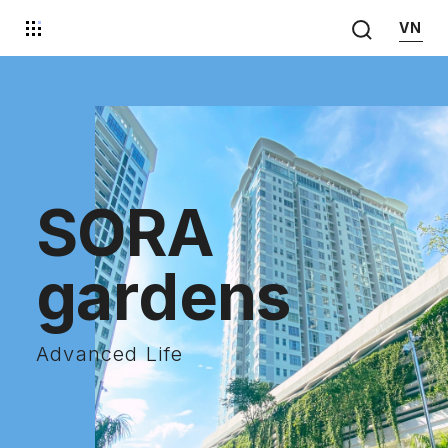
VN
S
O
R
A
g
a
r
d
e
n
s
A
d
v
a
n
c
e
d
L
i
f
e