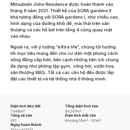
Mitsubishi Jisho Residence được hoàn thành vào
tháng 6 năm 2021. Thiết kế của SORA gardens II
khá tương đồng với SORA gardens I, như chiều cao,
hình dạng của đường khối đế, mái thái trên sân
thượng và các hồ bơi trên tầng 4 cũng quay mặt
vào nhau.
Ngoài ra, với ý tưởng “eXtra life”, chúng tôi hướng
tới mục tiêu mang đến cho cư dân một phong cách
sống đẳng cấp hơn, bên cạnh những tiện ích chung
đa dạng như phòng tập gym, xông hơi, vườn hoa,
sân thượng BBQ...Tất cả các căn hộ đều được lắp
đặt các thiết bị và hệ thống nhà ở thông minh.
Diện tích khu đất
Tổng diện tích sàn
2
2
7.948m
84.297m
Tổng số căn
Diện tích mỗi căn
2
2
557
Khoảng 55m
- 101m
Ngày hoàn thành
Tháng 6/2021