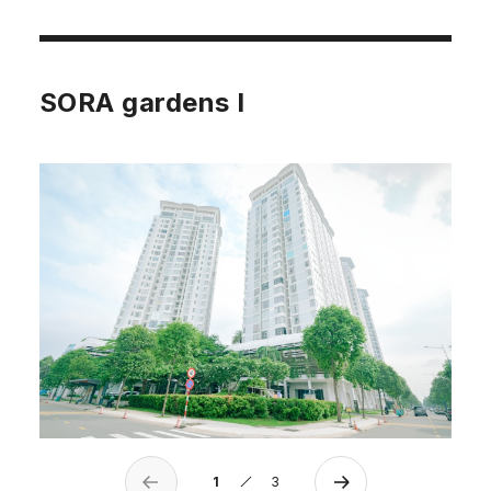
SORA gardens I
1
3