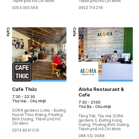
Thành phố Hồ Chí Minh
Thành phố Hồ Chí Minh
0354 055 566
0922 174 218
Cafe
Cafe
Café Thức
Aloha Restaurant &
Cafe
7:30 - 22:30
Thứ Hai - Chủ nhật
7:30 - 21:00
Thứ Ba - Chủ nhật
SORA gardens Links - Đường
Huỳnh Thúc Kháng, Phường
Tầng Trệt, Tòa nhà SORA
Bình Dương, Thành phố Hồ
gardens II, Đường Hùng
Chí Minh
Vương, Phường Bình Dương,
Thành phố Hồ Chí Minh
0274 6541 010
086 512 0088