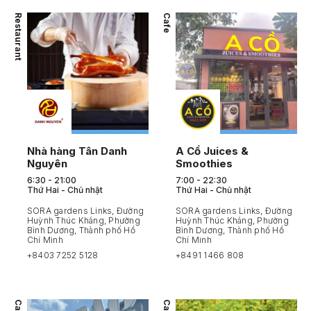
Restaurant
Cafe
Nhà hàng Tân Danh
A Cồ Juices &
Nguyên
Smoothies
6:30 - 21:00
7:00 - 22:30
Thứ Hai - Chủ nhật
Thứ Hai - Chủ nhật
SORA gardens Links, Đường
SORA gardens Links, Đường
Huỳnh Thúc Kháng, Phường
Huỳnh Thúc Kháng, Phường
Bình Dương, Thành phố Hồ
Bình Dương, Thành phố Hồ
Chí Minh
Chí Minh
+8403 7252 5128
+8491 1466 808
Cafe
Cafe