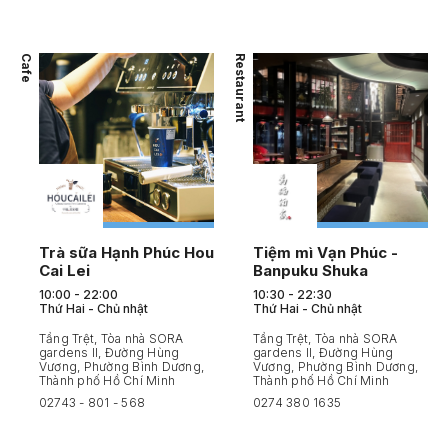
Cafe
Restaurant
Trà sữa Hạnh Phúc Hou
Tiệm mì Vạn Phúc -
Cai Lei
Banpuku Shuka
10:00 - 22:00
10:30 - 22:30
Thứ Hai - Chủ nhật
Thứ Hai - Chủ nhật
Tầng Trệt, Tòa nhà SORA
Tầng Trệt, Tòa nhà SORA
gardens II, Đường Hùng
gardens II, Đường Hùng
Vương, Phường Bình Dương,
Vương, Phường Bình Dương,
Thành phố Hồ Chí Minh
Thành phố Hồ Chí Minh
02743
-
801
-
568
0274 380 1635