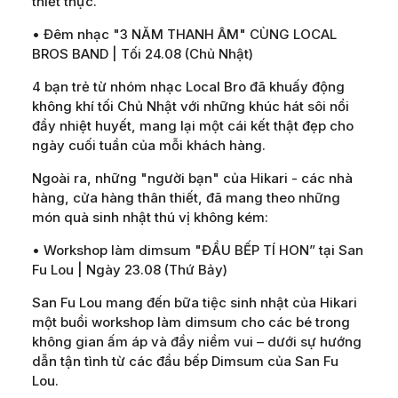
thiết thực.
• Đêm nhạc "3 NĂM THANH ÂM" CÙNG LOCAL
BROS BAND | Tối 24.08 (Chủ Nhật)
4 bạn trẻ từ nhóm nhạc Local Bro đã khuấy động
không khí tối Chủ Nhật với những khúc hát sôi nổi
đầy nhiệt huyết, mang lại một cái kết thật đẹp cho
ngày cuối tuần của mỗi khách hàng.
Ngoài ra, những "người bạn" của Hikari - các nhà
hàng, cửa hàng thân thiết, đã mang theo những
món quà sinh nhật thú vị không kém:
• Workshop làm dimsum "ĐẦU BẾP TÍ HON” tại San
Fu Lou | Ngày 23.08 (Thứ Bảy)
San Fu Lou mang đến bữa tiệc sinh nhật của Hikari
một buổi workshop làm dimsum cho các bé trong
không gian ấm áp và đầy niềm vui – dưới sự hướng
dẫn tận tình từ các đầu bếp Dimsum của San Fu
Lou.