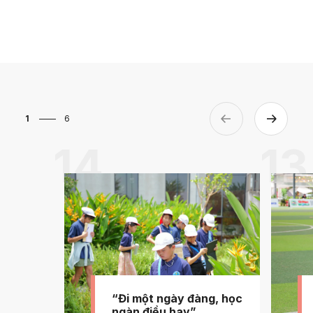
1
6
14
13
“Đi một ngày đàng, học
ngàn điều hay”