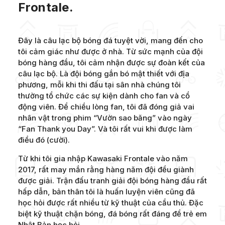
Frontale.
Đây là câu lạc bộ bóng đá tuyệt vời, mang đến cho
tôi cảm giác như được ở nhà. Từ sức mạnh của đội
bóng hàng đầu, tôi cảm nhận được sự đoàn kết của
câu lạc bộ. Là đội bóng gắn bó mật thiết với địa
phương, mỗi khi thi đấu tại sân nhà chúng tôi
thường tổ chức các sự kiện dành cho fan và cổ
động viên. Để chiều lòng fan, tôi đã đóng giả vai
nhân vật trong phim “Vườn sao băng” vào ngày
“Fan Thank you Day”. Và tôi rất vui khi được làm
điều đó (cười).
Từ khi tôi gia nhập Kawasaki Frontale vào năm
2017, rất may mắn rằng hàng năm đội đều giành
được giải. Trận đấu tranh giải đội bóng hàng đầu rất
hấp dẫn, bản thân tôi là huấn luyện viên cũng đã
học hỏi được rất nhiều từ kỹ thuật của cầu thủ. Đặc
biệt kỹ thuật chặn bóng, đá bóng rất đáng để trẻ em
Nhật Bản học hỏi.