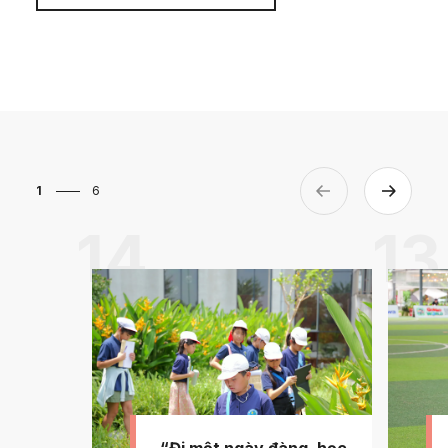
1
6
14
13
“Đi một ngày đàng, học